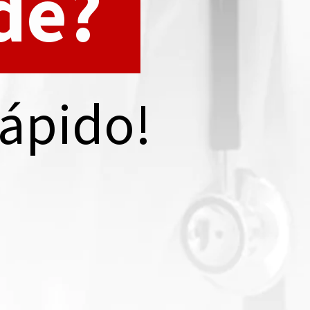
de?
rápido!