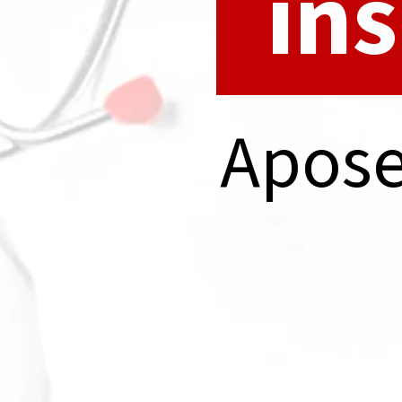
in
Apose