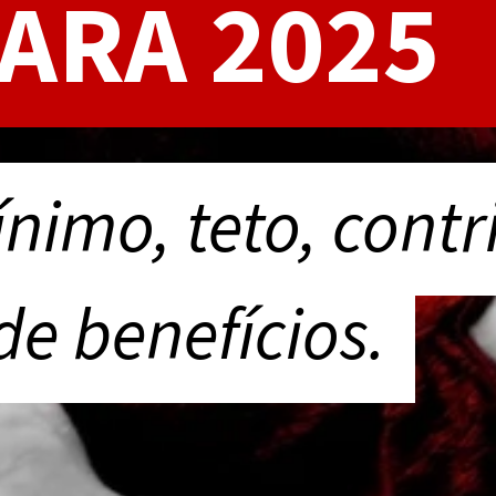
PARA 2025
nimo, teto, contr
nimo, teto, contr
de benefícios.
de benefícios.