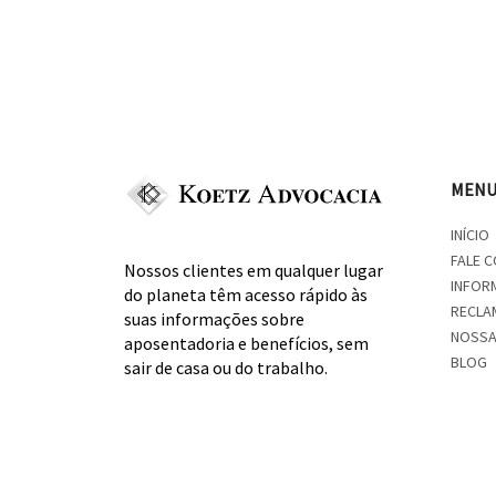
MEN
INÍCIO
FALE C
Nossos clientes em qualquer lugar
INFOR
do planeta têm acesso rápido às
RECLA
suas informações sobre
NOSSA
aposentadoria e benefícios, sem
BLOG
sair de casa ou do trabalho.
CONCE
SIMUL
CNPJ: 32.928.986/0001-50
APOSE
ORIENTAÇÕES DE SEGURANÇA:
CUIDADOS PARA NÃO CAIR EM GOLPES