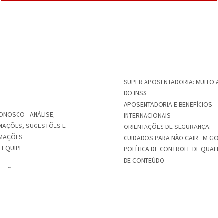
SUPER APOSENTADORIA: MUITO 
U
DO INSS
APOSENTADORIA E BENEFÍCIOS
ONOSCO - ANÁLISE,
INTERNACIONAIS
MAÇÕES, SUGESTÕES E
ORIENTAÇÕES DE SEGURANÇA:
MAÇÕES
CUIDADOS PARA NÃO CAIR EM G
 EQUIPE
POLÍTICA DE CONTROLE DE QUAL
DE CONTEÚDO
SSÃO DE APOSENTADORIA
FALE CONOSCO
AÇÃO E PLANEJAMENTO DE
NTADORIA E TRIBUTOS