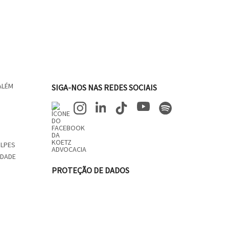
ALÉM
SIGA-NOS NAS REDES SOCIAIS
OLPES
IDADE
PROTEÇÃO DE DADOS
DPO (Encarregado de Proteção de
Dados): Eduardo Koetz - OAB/SC
42.934