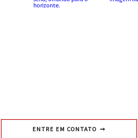
Pedido de
aposentadoria negado?
Como nã
 CNIS
Veja 7 motivos porque
tempo c
?
isso acontece
para apo
ENTRE EM CONTATO