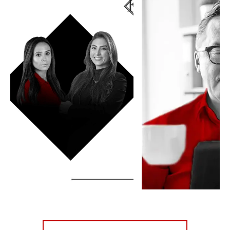
Saiba como construir
A principal vantag
um futuro mais seguro.
planejamento é
diminuir o risco do
LER MAIS
pedido de
aposentadoria ser
negado.
LER MAIS