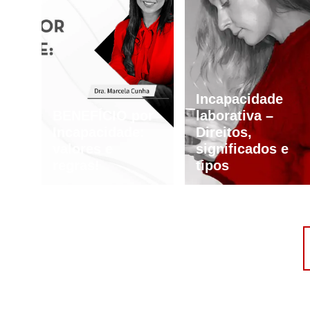
Incapacidade
BENEFÍCIO por
laborativa –
Incapacidade:
Direitos,
valores e
significados e
regras!
tipos