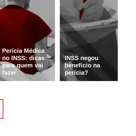
Perícia Médica
no INSS: dicas
INSS negou
para quem vai
benefício na
fazer
perícia?