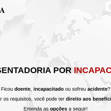
SENTADORIA POR
INCAPA
Ficou
doente
,
incapacitado
ou sofreu
acidente
?
 os requisitos, você pode ter
direito aos
benefíc
Entenda as
opções
a seguir!