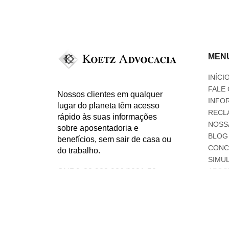
MEN
INÍCI
FALE 
Nossos clientes em qualquer
INFO
lugar do planeta têm acesso
RECL
rápido às suas informações
NOSS
sobre aposentadoria e
BLOG
benefícios, sem sair de casa ou
CONC
do trabalho.
SIMU
APOS
CNPJ: 32.928.986/0001-50
ORIENTAÇÕES DE SEGURANÇA:
CUIDADOS PARA NÃO CAIR EM
GOLPES