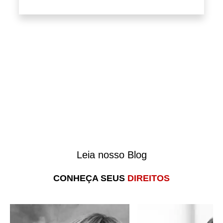
Leia nosso Blog
Aposentadoria Es
Aposentadoria hoje:
– tudo o que você
CONHEÇA SEUS
DIREITOS
regras atualizadas para
precisa saber par
se aposentar [2023]
conquistar