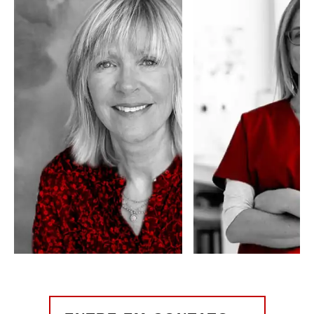
É possível se
Com a aposentad
aposentar? Saiba
especial é possív
mais!
obter benefícios.
LER MAIS
LER MAIS