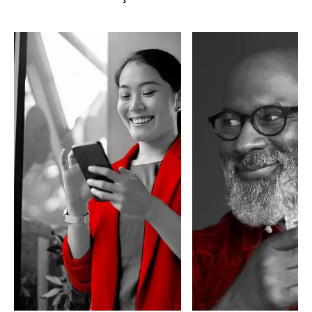
Brasil!
receber? [2024]
A Super
O valor da
Aposentadoria é uma
aposentadoria
abordagem totalmente
depende de quan
nova no Brasil. Saiba
você contribuiu e
como compor um
regra vai usar, as
rendimento para viver
existe um mínimo
até os 100 anos com
(piso) e um máxi
qualidade!
(teto) que você p
receber.
LER MAIS
LER MAIS