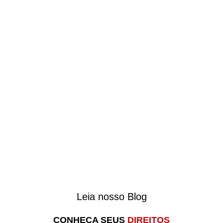
Leia nosso Blog
Super Aposentadoria:
uma abordagem
Valor da aposenta
CONHEÇA SEUS
DIREITOS
totalmente nova no
quanto você vai