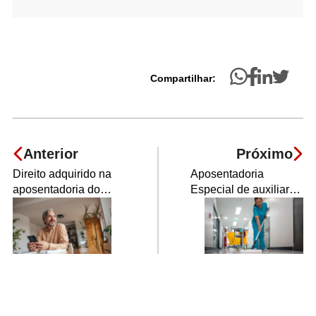
Compartilhar:
Anterior
Próximo
Direito adquirido na
Aposentadoria
aposentadoria do
Especial de auxiliar
Servidor Público:
de limpeza hospitalar:
quem tem?
você tem direito?