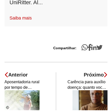
UniRitter. Al...
Saiba mais
Compartilhar:
Anterior
Próximo
Aposentadoria rural
Carência para auxílio
por tempo de
doença: quanto você
contribuição é
precisa para ter
possível?
direito?