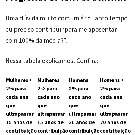
Uma dúvida muito comum é “quanto tempo
eu preciso contribuir para me aposentar
com 100% da média?”.
Nessa tabela explicamos! Confira:
Mulheres +
Mulheres +
Homens +
Homens +
2% para
2% para
2% para
2% para
cada ano
cada ano
cada ano
cada ano
que
que
que
que
ultrapassar
ultrapassar
ultrapassar
ultrapassar
15 anos de
15 anos de
20 anos de
20 anos de
contribuição
contribuição
contribuição
contribuição