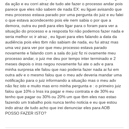
da ação e eu corri atraz de tudo ate fazer o processo andar pois
parece que eles não sabem de nada EX: eu liguei avisando que
meu processo estava parado por uma pergunta do juiz e eu falei
o que estava acondecento pois ele nem sabia o por que a
demora, outra eu pedi para eles ligar para o foram para ver a
situação do processo e a resposta foi não podemos fazer nada e
seria melhor vc ir atraz , eu liguei para eles falando a data da
audiência pois eles tbm não sabiam de nada, eu fui atraz mas
uma vez para ver por que meu processo estava parado
novamente e falando com a sala do juiz fiz ni ovamente meu
processo andar, o juiz me deu por tempo inter terminado e 2
meses depois o inss negou novamente fui ate o adv e para
minha surpresa ele falou que nao poderia fazer nada ai fui em
outra adv e o mesmo falou que o meu adv deveria mandar uma
notificação para o juiz informando a situação mas o meu adv
não fez isto e muito mas erro minha pergunta e : o primeiro juiz
falou que 10% o Inss ira pagar e meu contrata e de 30% eu
tenho que pagar ou 30% ou 20% um que tbm eles nao estao
fazendo um trabalho pois nunca tenho noticia e eu que estou
indo atraz de tudo acho que irei denunciar eles para AOB
POSSO FAZER ISTO?