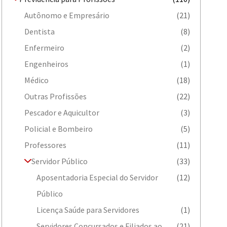
Autônomo e Empresário
(21)
Dentista
(8)
Enfermeiro
(2)
Engenheiros
(1)
Médico
(18)
Outras Profissões
(22)
Pescador e Aquicultor
(3)
Policial e Bombeiro
(5)
Professores
(11)
Servidor Público
(33)
Aposentadoria Especial do Servidor
(12)
Público
Licença Saúde para Servidores
(1)
Servidores Concursados e Filiados ao
(21)