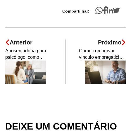
Compartilhar:
Anterior
Próximo
Aposentadoria para
Como comprovar
psicólogo: como
vínculo empregatício
conseguir o melhor
que não consta no
benefício?
INSS?
DEIXE UM COMENTÁRIO