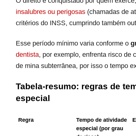
O direito é conquistado por quem exerce
insalubres ou perigosas
(chamadas de ati
critérios do INSS, cumprindo também outr
Esse período mínimo varia conforme o
g
dentista
, por exemplo, enfrenta risco de
de mina subterrânea, por isso o tempo exi
Tabela-resumo: regras de te
especial
Regra
Tempo de atividade
E
especial (por grau