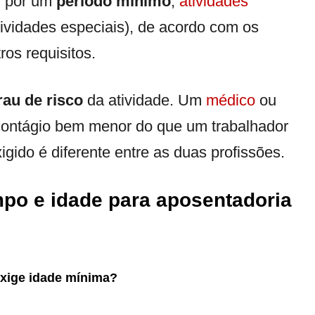
, por um
período mínimo
,
atividades
vidades especiais), de acordo com os
os requisitos.
rau de risco
da atividade. Um
médico
ou
 contágio bem menor do que um trabalhador
gido é diferente entre as duas profissões.
mpo e idade para aposentadoria
xige idade mínima?