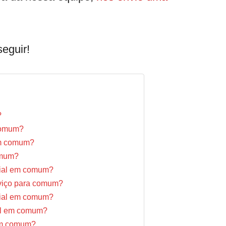
eguir!
?
 comum?
em comum?
omum?
cial em comum?
rviço para comum?
ecial em comum?
al em comum?
 em comum?